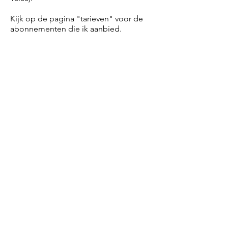
Kijk op de pagina "tarieven" voor de
abonnementen die ik aanbied.
Heeft u interesse
in deze dienst dan
kunt mij bellen of appen op het
nummer hier onder.
We maken dan een afspraak voor
een kennismaking.
Ook met vragen kunt u bij mij
terecht.
U kunt mij bereiken op het
volgende nummer:
06-30661670